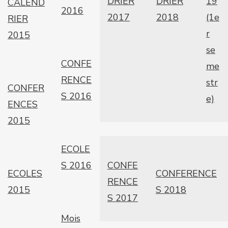
DRIER
DRIER
19
CALEND
2016
2017
2018
(1e
RIER
r
2015
se
CONFE
me
RENCE
str
CONFER
S 2016
e)
ENCES
2015
ECOLE
S 2016
CONFE
ECOLES
CONFERENCE
RENCE
2015
S 2018
S 2017
Mois