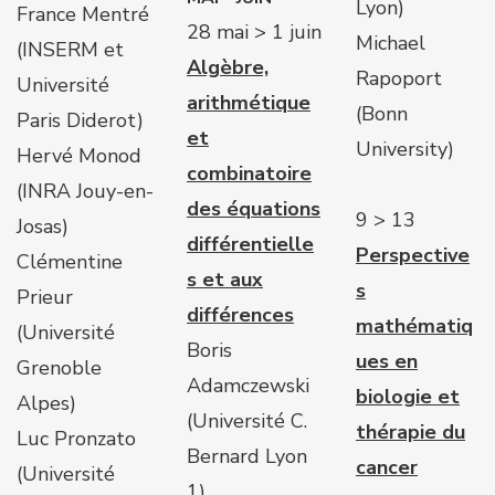
Lyon)
France Mentré
28 mai > 1 juin
Michael
(INSERM et
Algèbre,
Rapoport
Université
arithmétique
(Bonn
Paris Diderot)
et
University)
Hervé Monod
combinatoire
(INRA Jouy-en-
des équations
9 > 13
Josas)
différentielle
Perspective
Clémentine
s et aux
s
Prieur
différences
mathématiq
(Université
Boris
ues en
Grenoble
Adamczewski
biologie et
Alpes)
(Université C.
thérapie du
Luc Pronzato
Bernard Lyon
cancer
(Université
1)