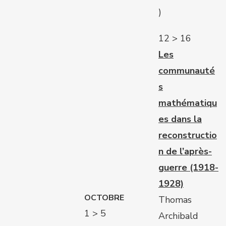
)
12 > 16
Les
communauté
s
mathématiqu
es dans la
reconstructio
n de l’après-
guerre (1918-
1928)
OCTOBRE
Thomas
1 > 5
Archibald