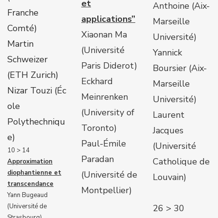
et
Anthoine (Aix-
Franche
applications”
Marseille
Comté)
Xiaonan Ma
Université)
Martin
(Université
Yannick
Schweizer
Paris Diderot)
Boursier (Aix-
(ETH Zurich)
Eckhard
Marseille
Nizar Touzi (
É
c
Meinrenken
Université)
ole
(University of
Laurent
Polythechniqu
Toronto)
Jacques
e)
Paul-Émile
(Université
10 > 14
Paradan
Catholique de
Approximation
diophantienne et
(Université de
Louvain)
transcendance
Montpellier)
Yann Bugeaud
(Université de
26 > 30
Strasbourg)