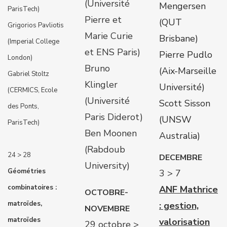
(Université
Mengersen
ParisTech)
Pierre et
(QUT
Grigorios Pavliotis
Marie Curie
Brisbane)
(Imperial College
et ENS Paris)
Pierre Pudlo
London)
Bruno
(Aix-Marseille
Gabriel Stoltz
Klingler
Université)
(CERMICS, Ecole
(Université
Scott Sisson
des Ponts,
Paris Diderot)
(UNSW
ParisTech)
Ben Moonen
Australia)
(Rabdoub
24 > 28
DECEMBRE
University)
Géométries
3 > 7
combinatoires :
ANF Mathrice
OCTOBRE-
matroïdes,
: gestion,
NOVEMBRE
matroïdes
valorisation
29 octobre >