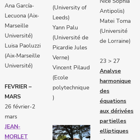
Nice Sophia
Ana García-
(University of
Antipolis)
Lecuona (Aix-
Leeds)
Matei Toma
Marseille
Yann Palu
(Université
Université)
(Université de
de Lorraine)
Luisa Paoluzzi
Picardie Jules
(Aix-Marseille
Verne)
23 > 27
Université)
Vincent Pilaud
Analyse
(Ecole
harmonique
FEVRIER –
polytechnique
des
MARS
)
équations
26 février-2
aux dérivées
mars
partielles
JEAN-
elliptiques
MORLET