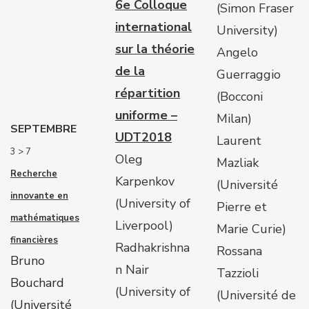
6e Colloque
(Simon Fraser
international
University)
sur la théorie
Angelo
de la
Guerraggio
répartition
(Bocconi
uniforme –
Milan)
SEPTEMBRE
UDT2018
Laurent
3 > 7
Oleg
Mazliak
Recherche
Karpenkov
(Université
innovante en
(University of
Pierre et
mathématiques
Liverpool)
Marie Curie)
financières
Radhakrishna
Rossana
Bruno
n Nair
Tazzioli
Bouchard
(University of
(Université de
(
Université