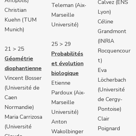
Antipolis)
Calvez (ENS
Teleman (Aix-
Christian
Lyon)
Marseille
Kuehn (TUM
Céline
Université)
Munich)
Grandmont
(INRIA
25 > 29
21 > 25
Rocquencour
Probabilités
Géométrie
t)
et évolution
diophantienne
Eva
biologique
Vincent Bosser
Löcherbach
Etienne
(Université de
(Université
Pardoux (Aix-
Caen
de Cergy-
Marseille
Normandie)
Pontoise)
Université)
Maria Carrizosa
Clair
Anton
(Université
Poignard
Wakolbinger