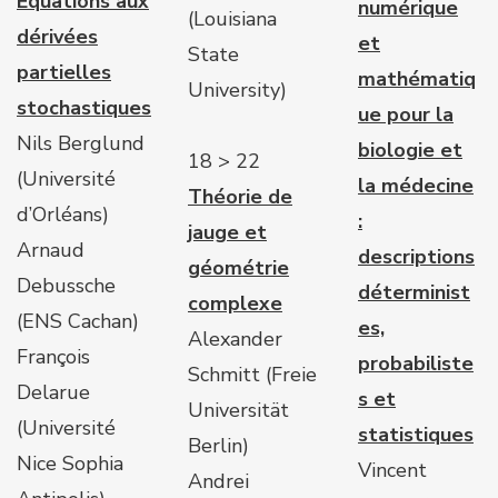
Equations aux
numérique
(Louisiana
dérivées
et
State
partielles
mathématiq
University)
stochastiques
ue pour la
Nils Berglund
biologie et
18 > 22
(Université
la médecine
Théorie de
d’Orléans)
:
jauge et
Arnaud
descriptions
géométrie
Debussche
déterminist
complexe
(ENS Cachan)
es,
Alexander
François
probabiliste
Schmitt (Freie
Delarue
s et
Universität
(Université
statistiques
Berlin)
Nice Sophia
Vincent
Andrei