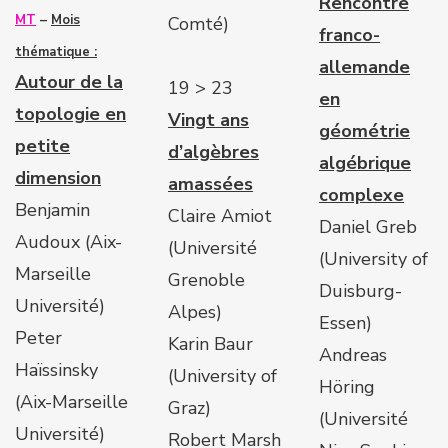
Rencontre
MT
–
Mois
Comté)
franco-
thématique :
allemande
Autour de la
19 > 23
en
topologie en
Vingt ans
géométrie
petite
d’algèbres
algébrique
dimension
amassées
complexe
Benjamin
Claire Amiot
Daniel Greb
Audoux (Aix-
(Université
(University of
Marseille
Grenoble
Duisburg-
Université)
Alpes)
Essen)
Peter
Karin Baur
Andreas
Haïssinsky
(University of
Höring
(Aix-Marseille
Graz)
(Université
Université)
Robert Marsh