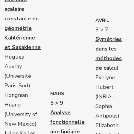
scalaire
constante en
AVRIL
géométrie
3 > 7
Kählérienne
Symétries
et Sasakienne
dans les
Hugues
méthodes
Auvray
de calcul
(Université
Evelyne
Paris-Sud)
Hubert
MARS
Hongnian
(INRIA –
5 > 9
Huang
Sophia
Analyse
(University of
Antipolis)
fonctionnelle
New Mexico)
Elizabeth
non linéaire
Julien Keller