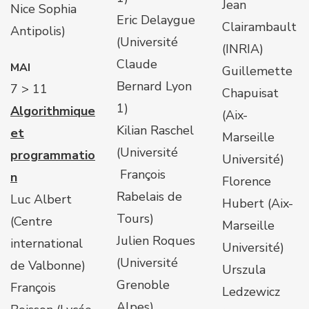
Jean
Nice Sophia
Eric Delaygue
Clairambault
Antipolis)
(Université
(INRIA)
Claude
MAI
Guillemette
Bernard Lyon
7 > 11
Chapuisat
1)
Algorithmique
(Aix-
Kilian Raschel
et
Marseille
(Université
programmatio
Université)
François
n
Florence
Rabelais de
Luc Albert
Hubert (Aix-
Tours)
(Centre
Marseille
Julien Roques
international
Université)
(Université
de Valbonne)
Urszula
Grenoble
François
Ledzewicz
Alpes)