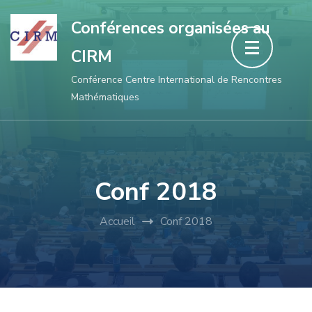
Aller
Conférences organisées au
au
CIRM
contenu
(Pressez
Conférence Centre International de Rencontres
Mathématiques
Entrée)
Conf 2018
Accueil
Conf 2018