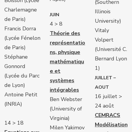
Boisson (Lycée
(Southern
Charlemagne
Illinois
JUIN
de Paris)
University)
4 > 8
Francis Dorra
Vitaly
Théorie des
(Lycée Fénelon
Volpert
représentatio
de Paris)
(Université C.
ns, physique
Stéphane
Bernard Lyon
mathématiqu
Gonnord
1)
e et
(Lycée du Parc
JUILLET –
systèmes
de Lyon)
AOUT
intégrables
Antoine Petit
16 juillet >
Ben Webster
(INRIA)
24 août
(University of
CEMRACS
Virginia)
14 > 18
Modélisation
Milen Yakimov