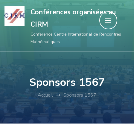
Aller
Conférences organisées au
au
CIRM
contenu
(Pressez
Conférence Centre International de Rencontres
Mathématiques
Entrée)
Sponsors 1567
Accueil
Sponsors 1567