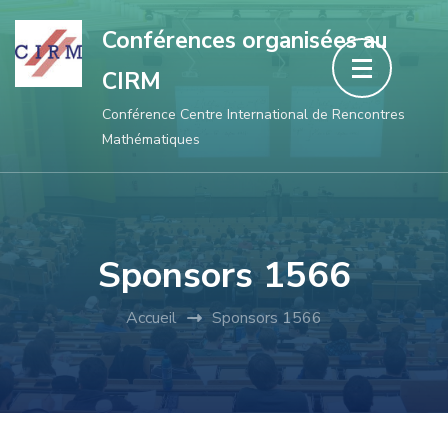
Aller
Conférences organisées au
au
CIRM
contenu
(Pressez
Conférence Centre International de Rencontres
Mathématiques
Entrée)
Sponsors 1566
Accueil
Sponsors 1566