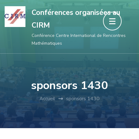
Aller
Conférences organisées au
au
CIRM
contenu
(Pressez
Conférence Centre International de Rencontres
Mathématiques
Entrée)
sponsors 1430
Accueil
sponsors 1430