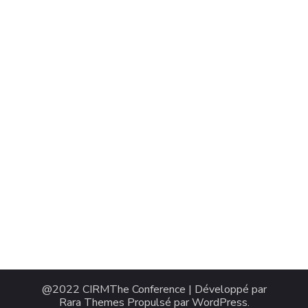
@2022 CIRM
The Conference | Développé par
Rara Themes
Propulsé par
WordPress
.