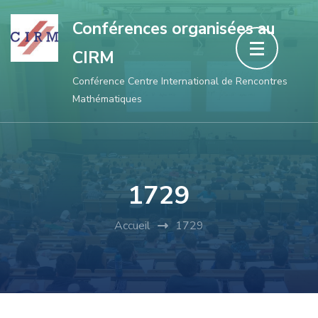
Aller
Conférences organisées au
au
CIRM
contenu
(Pressez
Conférence Centre International de Rencontres
Mathématiques
Entrée)
1729
Accueil
1729