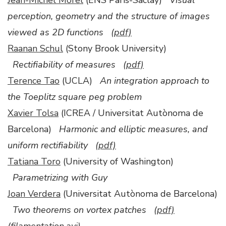
Jean-Michel Morel
(
ENS Paris-Saclay
)
Visual
perception, geometry and the structure of images
viewed as 2D functions
(pdf)
Raanan Schul
(Stony Brook University)
Rectifiability of measures
(pdf)
Terence Tao
(UCLA)
An integration approach to
the Toeplitz square peg problem
Xavier Tolsa
(
ICREA / Universitat Autònoma de
Barcelona)
Harmonic and elliptic measures, and
uniform rectifiability
(pdf)
Tatiana Toro
(University of Washington)
Parametrizing with Guy
Joan Verdera
(Universitat Autònoma de Barcelona)
Two theorems on vortex patches
(pdf)