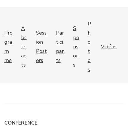
P
A
S
Pro
Sess
Par
h
bs
po
gra
ion
tici
o
tr
ns
Vidéos
m
Post
pan
t
ac
or
me
ers
ts
o
ts
s
s
CONFERENCE