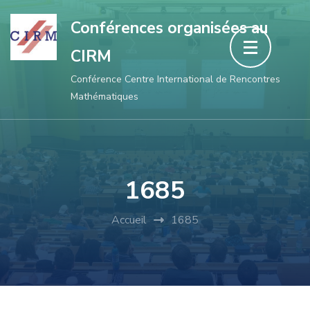
Aller
Conférences organisées au
au
CIRM
contenu
(Pressez
Conférence Centre International de Rencontres
Mathématiques
Entrée)
1685
Accueil
1685