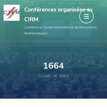
Aller
Conférences organisées au
au
CIRM
contenu
(Pressez
Conférence Centre International de Rencontres
Mathématiques
Entrée)
1664
Accueil
1664