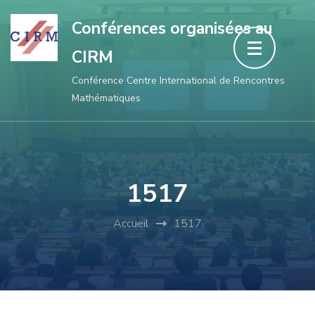
Aller
Conférences organisées au
au
CIRM
contenu
(Pressez
Conférence Centre International de Rencontres
Mathématiques
Entrée)
1517
Accueil
1517