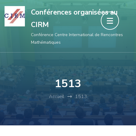
Aller
Conférences organisées au
au
CIRM
contenu
(Pressez
Conférence Centre International de Rencontres
Mathématiques
Entrée)
1513
Accueil
1513