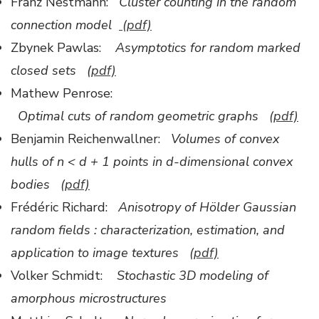
Franz Nestmann:
Cluster counting in the random
connection model
(pdf)
Zbynek Pawlas:
Asymptotics for random marked
closed sets (
pdf)
Mathew Penrose:
Optimal cuts of random geometric graphs
(pdf)
Benjamin Reichenwallner:
Volumes of convex
hulls of n < d + 1 points in d-dimensional convex
bodies
(pdf)
Frédéric Richard:
Anisotropy of Hölder Gaussian
random fields : characterization, estimation, and
application to image textures
(pdf)
Volker Schmidt:
Stochastic 3D modeling of
amorphous microstructures