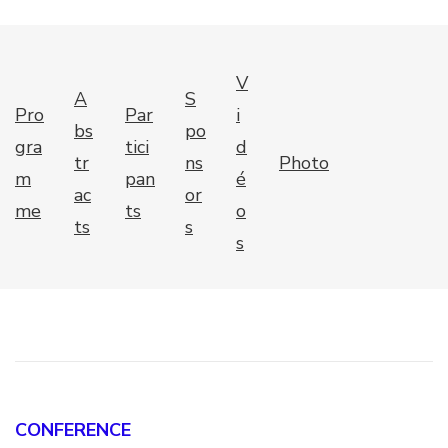
V
A
S
Pro
Par
i
bs
po
gra
tici
d
tr
ns
Photo
m
pan
é
ac
or
me
ts
o
ts
s
s
CONFERENCE