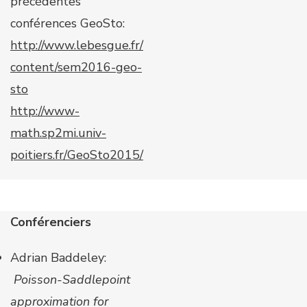
précédentes
conférences GeoSto:
http://www.lebesgue.fr/
content/sem2016-geo-
sto
http://www-
math.sp2mi.univ-
poitiers.fr/GeoSto2015/
Conférenciers
​Adrian Baddeley:
Poisson-Saddlepoint
approximation for