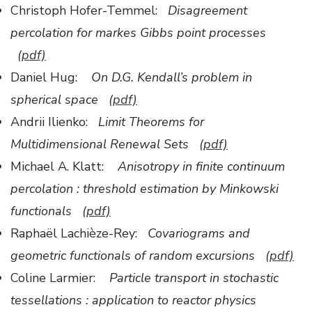
Christoph Hofer-Temmel:
Disagreement
percolation for markes Gibbs point processes
(pdf)
Daniel Hug:
On D.G. Kendall’s problem in
spherical space
(pdf)
Andrii Ilienko:
Limit Theorems for
Multidimensional Renewal Sets
(pdf)
Michael A. Klatt:
Anisotropy in finite continuum
percolation : threshold estimation by Minkowski
functionals
(pdf)
Raphaël Lachièze-Rey:
Covariograms and
geometric functionals of random excursions
(pdf)
Coline Larmier:
Particle transport in stochastic
tessellations : application to reactor physics