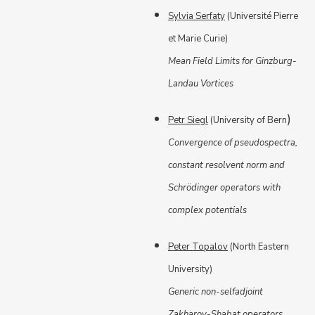
Sylvia Serfaty
(Université Pierre
et Marie Curie)
Mean Field Limits for Ginzburg-
Landau Vortices
)
Petr Siegl
(University of Bern
Convergence of pseudospectra,
constant resolvent norm and
Schrödinger operators with
complex potentials
Peter Topalov
(North Eastern
University)
Generic non-selfadjoint
Zakharov-Shabat operators