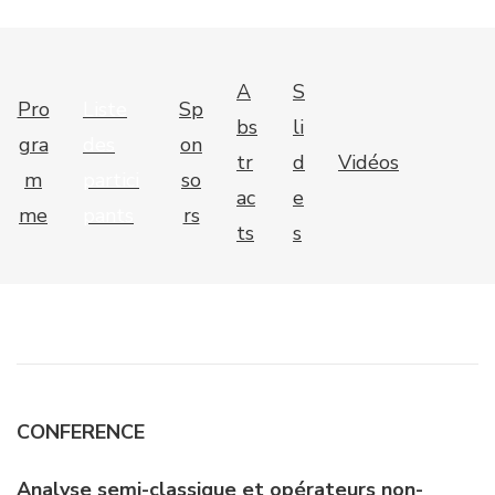
A
S
Pro
Liste
Sp
bs
li
gra
des
on
tr
d
Vidéos
m
partici
so
ac
e
me
pants
rs
ts
s
CONFERENCE
Analyse semi-classique et opérateurs non-