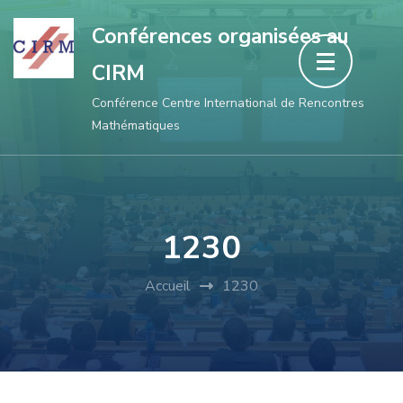
Aller
Conférences organisées au
au
CIRM
contenu
(Pressez
Conférence Centre International de Rencontres
Mathématiques
Entrée)
1230
Accueil
1230