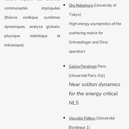
Shu Nakamura
(University of
communautés impliquées
Tokyo)
(théorie cinétique, systèmes
High energy asymptotics of the
dynamiques, analyse globale,
scattering matrix for
physique statistique et
Schroedinger and Dirac
mécanique).
operators
Galina Perelman
Paris
(Université Paris-Est)
Near soliton dynamics
for the energy critical
NLS
Vesselin Petkov
(Université
Bordeaux 1)