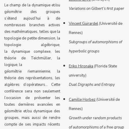
Le champ de la dynamique et/ou
Variations on Gilbert’s first paper
géométrie des groupes
s’étend aujoud’hui à de
Vincent Guirardel
(Université de
nombreuses branches actives
des mathématiques, telles que la
Rennes)
topologie de petite dimension, la
Subgroups of automorphisms of
topologie algébrique,
hyperbolic groups
la dynamique complexe, les
théorie de Teichmüller, la
logique, la
Eriko Hironaka
(Florida State
géométrie riemannienne, la
university)
théorie des représentations, les
algèbres d’opérateurs… Cette
Dual Digraphs and Entropy
conférence sera non seulement
l’occasion de présenter les
Camille Horbez
(Université de
toutes dernières avancées en
Rennes)
géométrie et/ou dynamique des
groupes, mais aussi de rendre
Growth under random products
compte de ses impacts récents
of automorphisms of a free group