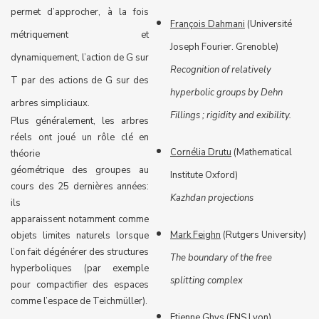
permet d’approcher, à la fois
François Dahmani
(Université
métriquement et
Joseph Fourier. Grenoble)
dynamiquement, l’action de G sur
Recognition of relatively
T par des actions de G sur des
hyperbolic groups by Dehn
arbres simpliciaux.
Fillings ; rigidity and exibility.
Plus généralement, les arbres
réels ont joué un rôle clé en
Cornélia Drutu
(Mathematical
théorie
géométrique des groupes au
Institute Oxford)
cours des 25 dernières années:
Kazhdan projections
ils
apparaissent notamment comme
Mark Feighn
(Rutgers University)
objets limites naturels lorsque
l’on fait dégénérer des structures
The boundary of the free
hyperboliques (par exemple
splitting complex
pour compactifier des espaces
comme l’espace de Teichmüller).
Etienne Ghys
(ENS Lyon)