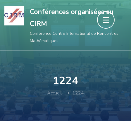
Aller
Conférences organisées au
au
CIRM
contenu
(Pressez
Conférence Centre International de Rencontres
Mathématiques
Entrée)
1224
Accueil
1224