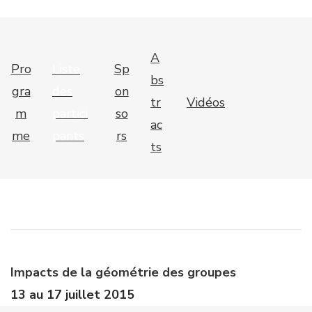
A
Pro
Liste
Sp
bs
gra
des
on
tr
Vidéos
m
partici
so
ac
me
pants
rs
ts
Impacts de la géométrie des groupes
13 au 17 juillet 2015