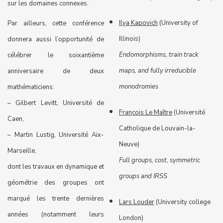
sur les domaines connexes.
Ilya Kapovich
(University of
Par ailleurs, cette conférence
Illinois)
donnera aussi l’opportunité de
Endomorphisms, train track
célébrer le soixantième
maps, and fully irreducible
anniversaire de deux
monodromies
mathématiciens:
– Gilbert Levitt, Université de
François Le Maître
(Université
Caen,
Catholique de Louvain-la-
– Martin Lustig, Université Aix-
Neuve)
Marseille,
Full groups, cost, symmetric
dont les travaux en dynamique et
groups and IRSS
géométrie des groupes ont
marqué les trente dernières
Lars Louder
(University college
années (notamment leurs
London)