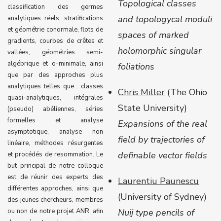
Topological classes
classification des germes
and topologycal moduli
analytiques réels, stratifications
et géométrie conormale, flots de
spaces of marked
gradients, courbes de crêtes et
holomorphic singular
vallées, géométries semi-
algébrique et o-minimale, ainsi
foliations
que par des approches plus
analytiques telles que : classes
Chris Miller
(The Ohio
quasi-analytiques, intégrales
State University)
(pseudo) abéliennes, séries
formelles et analyse
Expansions of the real
asymptotique, analyse non
field by trajectories of
linéaire, méthodes résurgentes
definable vector fields
et procédés de resommation. Le
but principal de notre colloque
est de réunir des experts des
Laurentiu Paunescu
différentes approches, ainsi que
(
University of Sydney
)
des jeunes chercheurs, membres
ou non de notre projet ANR, afin
Nuij type pencils of