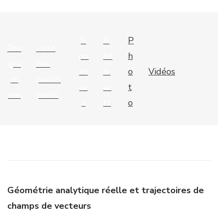
S
A
P
Pro
Liste
po
bs
h
gra
des
ns
tr
o
Vidéos
m
partici
or
ac
t
me
pants
s
ts
o
Géométrie analytique réelle et trajectoires de
champs de vecteurs