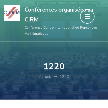
Aller
Conférences organisées au
au
CIRM
contenu
(Pressez
Conférence Centre International de Rencontres
Mathématiques
Entrée)
1220
Accueil
1220